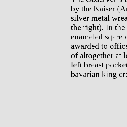
by the Kaiser (A
silver metal wrea
the right). In th
enameled sqare a
awarded to offic
of altogether at
left breast pocke
bavarian king cr