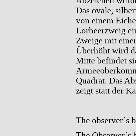
Abzeichen wurde 
Das ovale, silbe
von einem Eichen
Lorbeerzweig ei
Zweige mit eine
Überhöht wird d
Mitte befindet s
Armeeoberkomman
Quadrat.
Das Abz
zeigt statt der 
The observer´s 
The Observer´s 